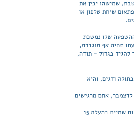
שבת, שמישהו יבין את
תאום שיחת טלפון או
ים.
ההשפעה שלו נמשכת
תו תהיה אף מוגברת,
 להגיד בגדול - תודה,
תולה ודגים, והיא
ם נולדתם בין התאריכים הבאים: 5-7 ליוני, 4-6 למרץ, 7-9 לספטמבר ו- 6-8 לדצמבר, אתם מרגישים
לא רק בני המזלות האלה מרגישים את שבתאי, גם כל מי שיש לו ירח, אופק או רום שמיים במעלה 15